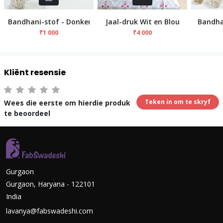
Bandhani-stof - Donkerblou
Jaal-druk Wit en Blou
Bandha
₹1 000
₹4 000
Kliënt resensie
Teken in om te skryf
Wees die eerste om hierdie produk
te beoordeel
Gurgaon
Gurgaon, Haryana - 122101
India
lavanya@fabswadeshi.com