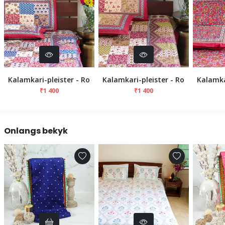
Kalamkari-pleister - Rooiblou
Kalamkari-pleister - Rooi Groen
Kalamka
₹1 400
₹1 400
Onlangs bekyk