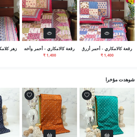
رقعة كالامكاري - أحمر أزرق
رقعة كالامكاري - أحمر وأخضر
زهر كلامك
شوهدت مؤخرا