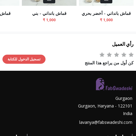
قماش بانداني - أخضر بحري
قماش بانداني - بني
قماش ب
رأي العميل
تسجيل الدخول للكتابة
كن أول من يراجع هذا المنتج
Gurgaon
Gurgaon, Haryana - 122101
India
lavanya@fabswadeshi.com