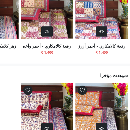
رقعة كالامكاري - أحمر أزرق
رقعة كالامكاري - أحمر وأخضر
زهر كلامك
شوهدت مؤخرا